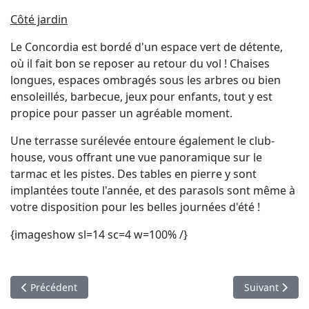
Côté jardin
Le Concordia est bordé d'un espace vert de détente,
où il fait bon se reposer au retour du vol ! Chaises
longues, espaces ombragés sous les arbres ou bien
ensoleillés, barbecue, jeux pour enfants, tout y est
propice pour passer un agréable moment.
Une terrasse surélevée entoure également le club-
house, vous offrant une vue panoramique sur le
tarmac et les pistes. Des tables en pierre y sont
implantées toute l'année, et des parasols sont même à
votre disposition pour les belles journées d'été !
{imageshow sl=14 sc=4 w=100% /}
Article précédent : L'équipe
Article suivant
Précédent
Suivant